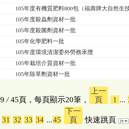
105年度有機質肥料800包（福壽牌大自然生技基
9
105年度殺蟲劑資材一批
8
105年度殺菌劑資材一批
8
105年化學肥料一批
8
105年度環境清潔委外勞務承攬
8
105年栽培介質資材一批
5
105年除草劑資材一批
5
上一
9
/
45頁，每頁顯示20筆，
頁
1
...
下一
31
32
33
34
...
45
頁
快速跳頁