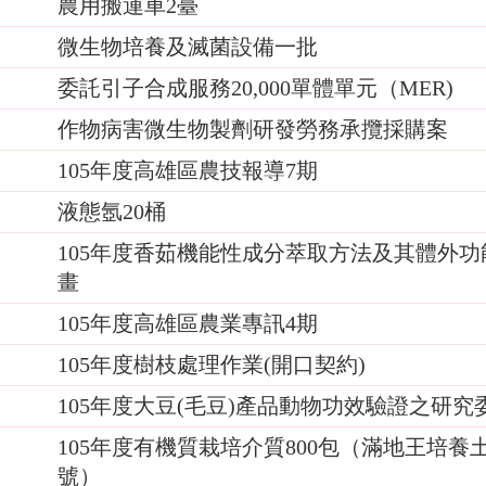
農用搬運車2臺
1
微生物培養及滅菌設備一批
6
委託引子合成服務20,000單體單元（MER)
7
作物病害微生物製劑研發勞務承攬採購案
7
105年度高雄區農技報導7期
7
液態氬20桶
3
105年度香茹機能性成分萃取方法及其體外
8
畫
105年度高雄區農業專訊4期
3
105年度樹枝處理作業(開口契約)
3
105年度大豆(毛豆)產品動物功效驗證之研究
0
105年度有機質栽培介質800包（滿地王培養土； 7
9
號）