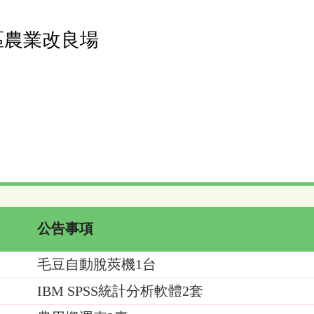
區農業改良場
公告事項
毛豆自動脫莢機1台
2
IBM SPSS統計分析軟體2套
2