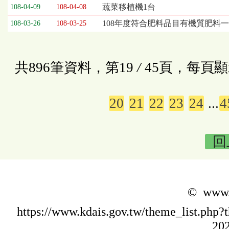
蔬菜移植機1台
108-04-09
108-04-08
108年度符合肥料品目有機質肥料
108-03-26
108-03-25
共896筆資料，第19
/
45頁，每頁顯
20
21
22
23
24
...
4
回
© www.k
https://www.kdais.gov.tw/theme_list.p
202