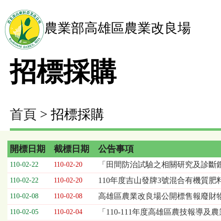
農業部高雄區農業改良場
招標採購
首頁
> 招標採購
開標日期
截標日期
公告事項
招
「田間防治試驗之相關研究及診斷
110-02-22
110-02-20
標
110年度吉山發牌3號混合有機質肥
110-02-22
110-02-20
採
購
高雄區農業改良場公開標售報廢財
110-02-08
110-02-08
列
「110-111年度高雄區農技報導
110-02-05
110-02-04
表，