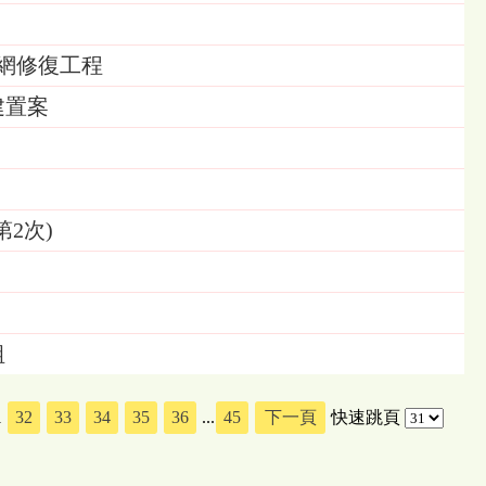
網修復工程
建置案
2次)
組
1
32
33
34
35
36
...
45
下一頁
快速跳頁