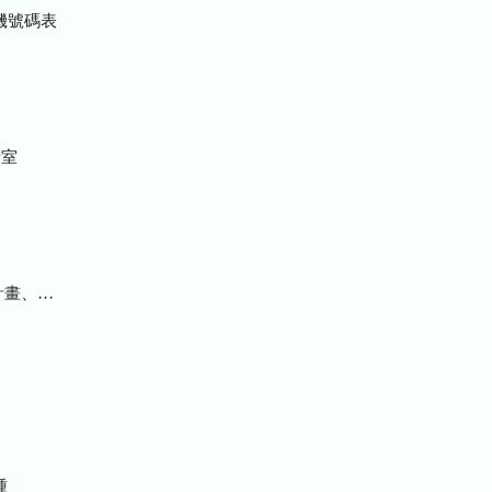
機號碼表
室
統計及研究報告
種