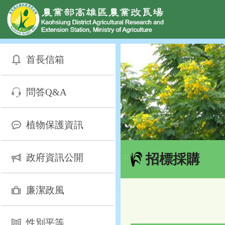
網頁置頂
:::
跳
到
首長信箱
主
要
內
問答Q&A
容
區
塊
植物保護資訊
招標採購
政府資訊公開
:::
廉潔政風
性別平等