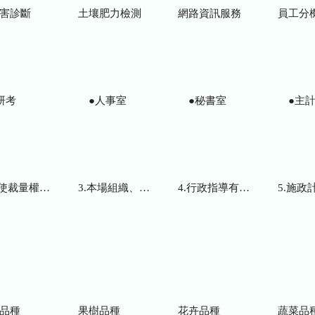
害診斷
土壤肥力檢測
網路資訊服務
員工分
研考
●人事室
●秘書室
●主計
而訂頒之解釋性規定及裁量基準
3.本場組織、職掌及聯絡資訊
4.行政指導有關文書
5.施政計畫、業務
品種
果樹品種
花卉品種
蔬菜品