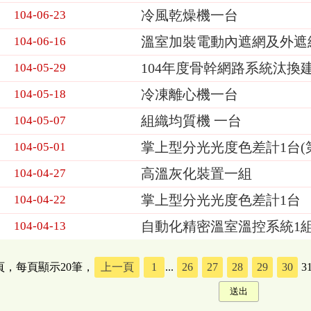
冷風乾燥機一台
104-06-23
溫室加裝電動內遮網及外遮
104-06-16
104年度骨幹網路系統汰換
104-05-29
冷凍離心機一台
104-05-18
組織均質機 一台
104-05-07
掌上型分光光度色差計1台(第
104-05-01
高溫灰化裝置一組
104-04-27
掌上型分光光度色差計1台
104-04-22
自動化精密溫室溫控系統1
104-04-13
5頁，每頁顯示20筆，
上一頁
1
...
26
27
28
29
30
3