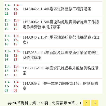
114-
114-
114A042-a 114年場區道路整修工程採購案
12-
12-
22
19
114-
114-
115A006-a 115年度協助處理實耕者從農工作認
12-
12-
定作業勞務承攬採購案
16
15
114-
114-
114A040-a 114年場區油漆粉刷勞務採購案 (第2
12-
12-
次)
16
15
114-
114-
114B038-a 114年新設及汰換柴油引擎發電機組
12-
12-
財物採購案
16
15
114-
114-
115B005-a 115年度資訊維護委外服務勞務採購
12-
12-
案
12
11
114-
114-
114A039-a「整平式動力圓盤犁1台」財物採購
12-
12-
案
09
08
共896筆資料，第1
/
45頁，每頁顯示20筆，
1
2
3