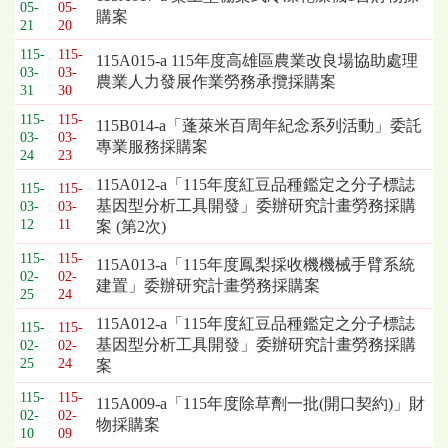
標
05-
05-
購案
採
21
20
購
115-
115-
115A015-a 115年度高雄區農業改良場協助處理
列
03-
03-
農業人力發展作業勞務承攬採購案
表，
31
30
欄
115-
115-
115B014-a「蓬萊米百周年紀念系列活動」委託
位
03-
03-
專業服務採購案
依
24
23
序
115A012-a「115年度紅豆品種鑑定之分子標誌
115-
115-
為：
基因型分析工具開發」委辦研究計畫勞務採購
03-
03-
開
12
11
案 (第2次)
標
日
115-
115-
115A013-a「115年度鳳梨採收機機械手臂系統
期、
02-
02-
建置」委辦研究計畫勞務採購案
25
24
截
標
115A012-a「115年度紅豆品種鑑定之分子標誌
115-
115-
日
基因型分析工具開發」委辦研究計畫勞務採購
02-
02-
期、
25
24
案
公
115-
115-
告
115A009-a「115年度除草劑一批(開口契約)」財
02-
02-
事
物採購案
10
09
項