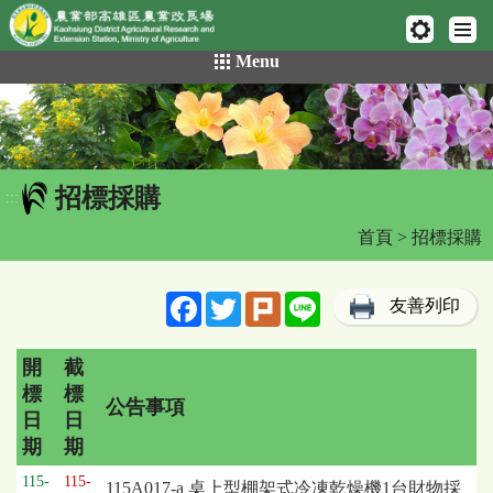
網頁置頂
:::
跳
Menu
到
主
要
內
容
招標採購
區
:::
塊
首頁
> 招標採購
Facebook
Twitter
Plurk
Line
友善列印
開
截
標
標
公告事項
日
日
期
期
招
115-
115-
115A017-a 桌上型棚架式冷凍乾燥機1台財物採