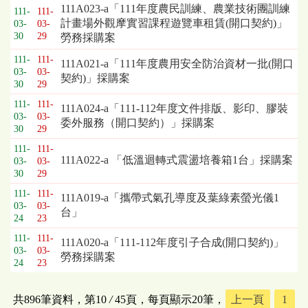
111A023-a「111年度農民訓練、農業技術團訓練
111-
111-
計畫場外觀摩實習課程遊覽車租賃(開口契約)」
03-
03-
30
29
勞務採購案
111-
111-
111A021-a「111年度農用安全防治資材一批(開口
03-
03-
契約)」採購案
30
29
111-
111-
111A024-a「111-112年度文件排版、影印、膠裝
03-
03-
委外服務（開口契約）」採購案
30
29
111-
111-
111A022-a 「低溫迴轉式震盪培養箱1台」採購案
03-
03-
30
29
111-
111-
111A019-a「攜帶式氣孔導度及葉綠素螢光儀1
03-
03-
台」
24
23
111-
111-
111A020-a「111-112年度引子合成(開口契約)」
03-
03-
勞務採購案
24
23
共896筆資料，第10
/
45頁，每頁顯示20筆，
上一頁
1