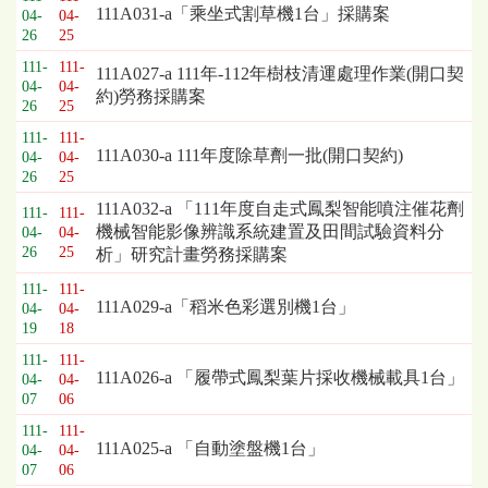
111A031-a「乘坐式割草機1台」採購案
04-
04-
26
25
111-
111-
111A027-a 111年-112年樹枝清運處理作業(開口契
04-
04-
約)勞務採購案
26
25
111-
111-
111A030-a 111年度除草劑一批(開口契約)
04-
04-
26
25
111A032-a 「111年度自走式鳳梨智能噴注催花劑
111-
111-
機械智能影像辨識系統建置及田間試驗資料分
04-
04-
26
25
析」研究計畫勞務採購案
111-
111-
111A029-a「稻米色彩選別機1台」
04-
04-
19
18
111-
111-
111A026-a 「履帶式鳳梨葉片採收機械載具1台」
04-
04-
07
06
111-
111-
111A025-a 「自動塗盤機1台」
04-
04-
07
06