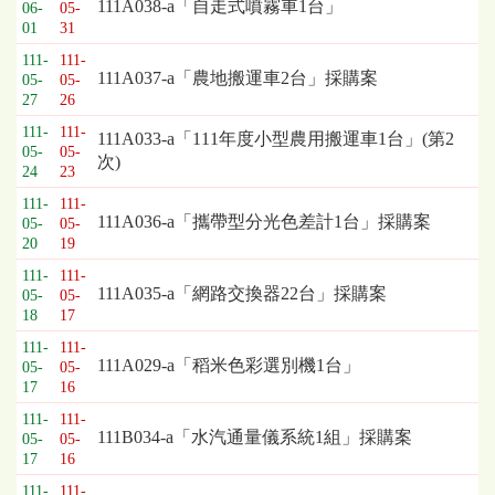
標
111A038-a「自走式噴霧車1台」
06-
05-
採
01
31
購
111-
111-
列
111A037-a「農地搬運車2台」採購案
05-
05-
表，
27
26
欄
111-
111-
111A033-a「111年度小型農用搬運車1台」(第2
位
05-
05-
次)
依
24
23
序
111-
111-
為：
111A036-a「攜帶型分光色差計1台」採購案
05-
05-
開
20
19
標
111-
111-
日
111A035-a「網路交換器22台」採購案
05-
05-
期、
18
17
截
111-
111-
標
111A029-a「稻米色彩選別機1台」
05-
05-
日
17
16
期、
111-
111-
公
111B034-a「水汽通量儀系統1組」採購案
05-
05-
告
17
16
事
項
111-
111-