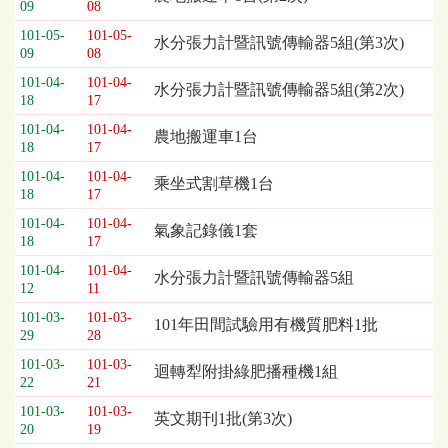
09
08
列
101-05-
101-05-
表，
水分張力計暨訊號傳輸器5組(第3次)
09
08
欄
位
101-04-
101-04-
水分張力計暨訊號傳輸器5組(第2次)
18
17
依
序
101-04-
101-04-
農地搬運車1台
為：
18
17
開
101-04-
101-04-
乘坐式割草機1台
標
18
17
日
101-04-
101-04-
期、
氣象記錄儀1套
18
17
截
標
101-04-
101-04-
水分張力計暨訊號傳輸器5組
12
11
日
期、
101-03-
101-03-
101年田間試驗用有機質肥料1批
公
29
28
告
101-03-
101-03-
迴轉犁附掛綠肥播種機1組
事
22
21
項
101-03-
101-03-
英文期刊1批(第3次)
20
19