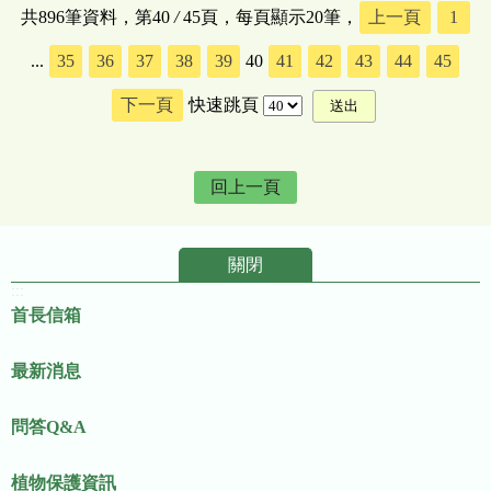
共896筆資料，第40
/
45頁，每頁顯示20筆，
上一頁
1
...
35
36
37
38
39
40
41
42
43
44
45
下一頁
快速跳頁
回上一頁
關閉
:::
首長信箱
最新消息
問答Q&A
植物保護資訊