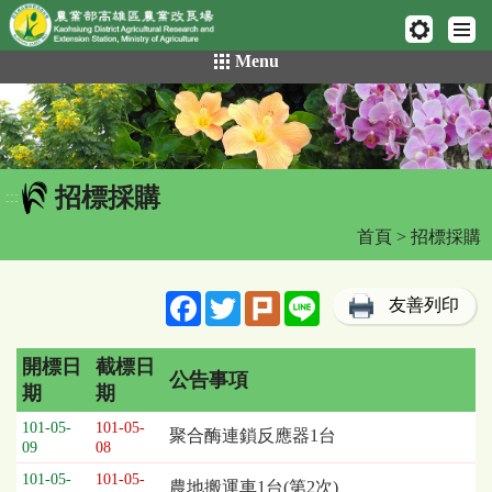
網頁置頂
:::
跳
Menu
到
主
要
內
容
招標採購
區
:::
塊
首頁
> 招標採購
Facebook
Twitter
Plurk
Line
友善列印
開標日
截標日
公告事項
期
期
招
101-05-
101-05-
聚合酶連鎖反應器1台
標
09
08
採
101-05-
101-05-
農地搬運車1台(第2次)
購