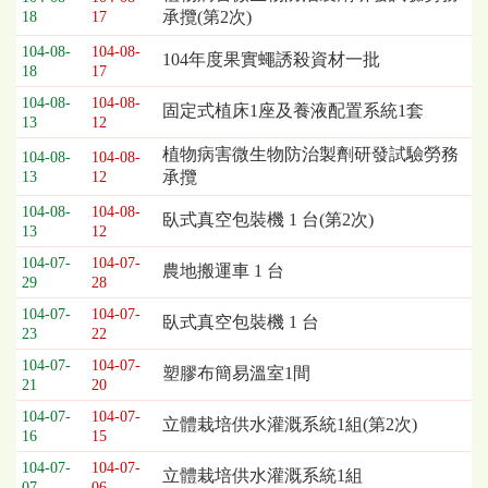
承攬(第2次)
18
17
列
表，
104-08-
104-08-
104年度果實蠅誘殺資材一批
欄
18
17
位
104-08-
104-08-
固定式植床1座及養液配置系統1套
依
13
12
序
植物病害微生物防治製劑研發試驗勞務
為：
104-08-
104-08-
承攬
13
12
開
標
104-08-
104-08-
臥式真空包裝機 1 台(第2次)
日
13
12
期、
104-07-
104-07-
農地搬運車 1 台
截
29
28
標
104-07-
104-07-
日
臥式真空包裝機 1 台
23
22
期、
公
104-07-
104-07-
塑膠布簡易溫室1間
21
20
告
事
104-07-
104-07-
立體栽培供水灌溉系統1組(第2次)
項
16
15
104-07-
104-07-
立體栽培供水灌溉系統1組
07
06