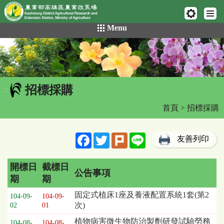
網頁置頂
:::
跳
Menu
到
主
要
內
容
招標採購
區
:::
塊
首頁
> 招標採購
Facebook
Twitter
Plurk
Line
友善列印
開標日
截標日
公告事項
期
期
招
固定式植床1座及養液配置系統1套(第2
104-09-
104-09-
標
次)
02
01
採
植物病害微生物防治製劑研發試驗勞務
購
104-08-
104-08-