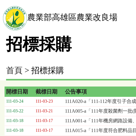
農業部高雄區農業改良場
招標採購
首頁
> 招標採購
開標日期
截標日期
公告事項
招
111A020-a「111-112年度引
111-03-24
111-03-23
標
111A005-a「111年度殺菌劑一
111-03-22
111-03-21
採
購
111A001-a「111年機房網
111-03-18
111-03-17
列
111A015-a「111年度符合肥
111-03-18
111-03-17
表，