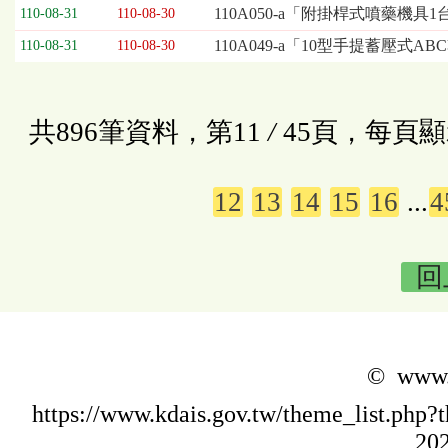
110A050-a「附掛桿式噴藥機具
110-08-31
110-08-30
110A049-a「10型手提蓄壓式
110-08-31
110-08-30
共896筆資料，第11
/
45頁，每頁顯
12
13
14
15
16
...
4
回
© www.k
https://www.kdais.gov.tw/theme_list.p
202