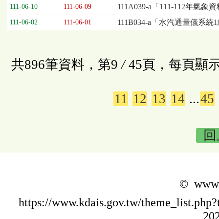
111A039-a「111-112
111-06-10
111-06-09
111B034-a「水汽通量儀系統
111-06-02
111-06-01
共896筆資料，第9
/
45頁，每頁顯示
11
12
13
14
...
45
回
© www.k
https://www.kdais.gov.tw/theme_list.p
202