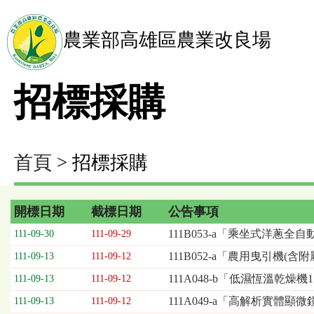
農業部高雄區農業改良場
招標採購
首頁
> 招標採購
開標日期
截標日期
公告事項
招
111B053-a「乘坐式洋蔥全
111-09-30
111-09-29
標
111B052-a「農用曳引機(
111-09-13
111-09-12
採
購
111A048-b「低濕恆溫乾燥
111-09-13
111-09-12
列
111A049-a「高解析實體顯微
111-09-13
111-09-12
表，