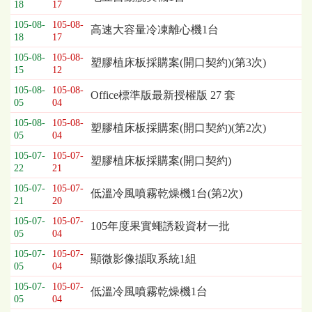
18
17
列
105-08-
105-08-
表，
高速大容量冷凍離心機1台
18
17
欄
位
105-08-
105-08-
塑膠植床板採購案(開口契約)(第3次)
15
12
依
序
105-08-
105-08-
Office標準版最新授權版 27 套
為：
05
04
開
105-08-
105-08-
塑膠植床板採購案(開口契約)(第2次)
標
05
04
日
105-07-
105-07-
期、
塑膠植床板採購案(開口契約)
22
21
截
標
105-07-
105-07-
低溫冷風噴霧乾燥機1台(第2次)
21
20
日
期、
105-07-
105-07-
105年度果實蠅誘殺資材一批
公
05
04
告
105-07-
105-07-
顯微影像擷取系統1組
事
05
04
項
105-07-
105-07-
低溫冷風噴霧乾燥機1台
05
04