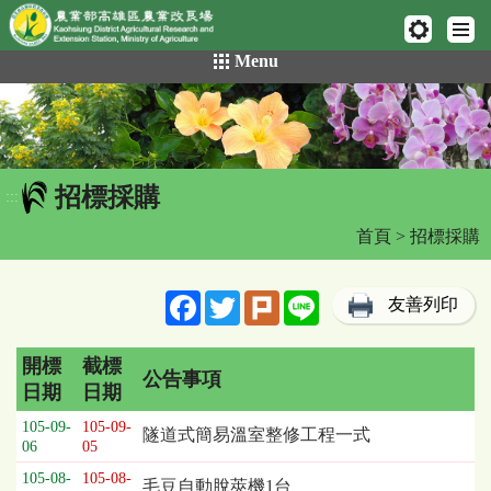
網頁置頂
:::
跳
Menu
到
主
要
內
容
招標採購
區
:::
塊
首頁
> 招標採購
Facebook
Twitter
Plurk
Line
友善列印
開標
截標
公告事項
日期
日期
招
105-09-
105-09-
隧道式簡易溫室整修工程一式
標
06
05
採
105-08-
105-08-
毛豆自動脫莢機1台
購