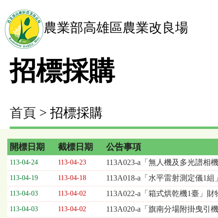
農業部高雄區農業改良場
招標採購
首頁
> 招標採購
開標日期
截標日期
公告事項
招
113A023-a「無人機及多光譜
113-04-24
113-04-23
標
113A018-a「水平雷射測定儀1
113-04-19
113-04-18
採
購
113A022-a「箱式烘乾機1臺」
113-04-03
113-04-02
列
113A020-a「旗南分場附掛
113-04-03
113-04-02
表，