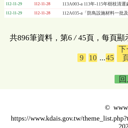
113A003-a 113年-115年
112-11-29
112-11-28
112A035-a「防鳥設施材料一
112-11-29
112-11-28
共896筆資料，第6
/
45頁，每頁顯
下
9
10
...
45
回
© www.k
https://www.kdais.gov.tw/theme_list.p
202