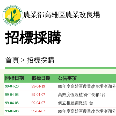
農業部高雄區農業改良場
招標採購
首頁
> 招標採購
開標日期
截標日期
公告事項
招
99年度高雄區農業改良場澎湖分
99-04-20
99-04-19
標
高照度恆溫植物生長箱2台
99-04-08
99-04-07
採
購
倒立相差顯微鏡1台
99-04-08
99-04-07
列
99年度高雄區農業改良場澎湖分
99-04-08
99-04-07
表，