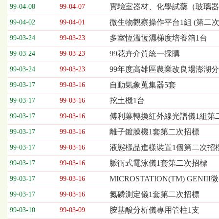
欄
實驗室器材、化學試藥（玻璃器
99-04-08
99-04-07
位
微生物觀察操作平台1組 (第二次
99-04-02
99-04-01
依
序
多室恆溫恆濕梯度培養箱1台
99-03-24
99-03-23
為：
99花卉介質統一採購
開
99-03-24
99-03-23
標
99年度高雄區農業改良場澎湖
99-03-24
99-03-23
日
期、
自動氣象蒐集器5套
99-03-17
99-03-16
截
挖土機1台
99-03-17
99-03-16
標
日
傅利葉轉換紅外線光譜儀1組第
99-03-17
99-03-16
期、
離子鍍膜機1套第二次招標
99-03-17
99-03-16
公
告
液態樣品進樣裝置1個第二次招
99-03-17
99-03-16
事
脈衝式電泳儀1套第二次招標
99-03-17
99-03-16
項
MICROSTATION(TM) G
99-03-17
99-03-16
氮磷測定儀1套第二次招標
99-03-17
99-03-16
胺基酸分析儀專用管柱1支
99-03-10
99-03-09