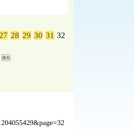
27
28
29
30
31
32
241204055429&page=32