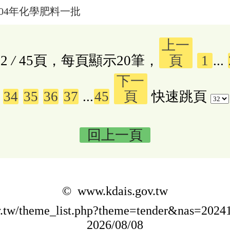
104年化學肥料一批
上一
2
/
45頁，每頁顯示20筆，
頁
1
...
下一
34
35
36
37
...
45
頁
快速跳頁
回上一頁
© www.kdais.gov.tw
ov.tw/theme_list.php?theme=tender&nas=20
2026/08/08