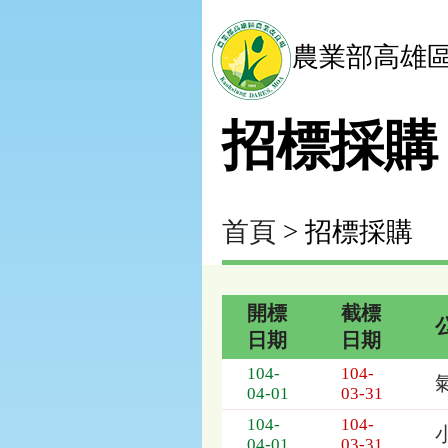
農業部高雄
招標採購
首頁
> 招標採購
開標
截標
日期
日期
招
104-
104-
標
04-01
03-31
採
104-
104-
購
04-01
03-31