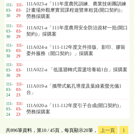
111A023-a「111年度農民訓練、農業技術團訓練
111-
111-
計畫場外觀摩實習課程遊覽車租賃(開口契約)」
03-
03-
30
29
勞務採購案
111-
111-
111A021-a「111年度農用安全防治資材一批(開口
03-
03-
契約)」採購案
30
29
111-
111-
111A024-a「111-112年度文件排版、影印、膠裝
03-
03-
委外服務（開口契約）」採購案
30
29
111-
111-
111A022-a 「低溫迴轉式震盪培養箱1台」採購案
03-
03-
30
29
111-
111-
111A019-a「攜帶式氣孔導度及葉綠素螢光儀1
03-
03-
台」
24
23
111-
111-
111A020-a「111-112年度引子合成(開口契約)」
03-
03-
勞務採購案
24
23
共896筆資料，第10
/
45頁，每頁顯示20筆，
上一頁
1