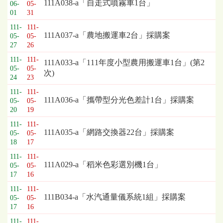
標
111A038-a「自走式噴霧車1台」
06-
05-
採
01
31
購
111-
111-
列
111A037-a「農地搬運車2台」採購案
05-
05-
表，
27
26
欄
111-
111-
111A033-a「111年度小型農用搬運車1台」(第2
位
05-
05-
次)
依
24
23
序
111-
111-
為：
111A036-a「攜帶型分光色差計1台」採購案
05-
05-
開
20
19
標
111-
111-
日
111A035-a「網路交換器22台」採購案
05-
05-
期、
18
17
截
111-
111-
標
111A029-a「稻米色彩選別機1台」
05-
05-
日
17
16
期、
111-
111-
公
111B034-a「水汽通量儀系統1組」採購案
05-
05-
告
17
16
事
項
111-
111-