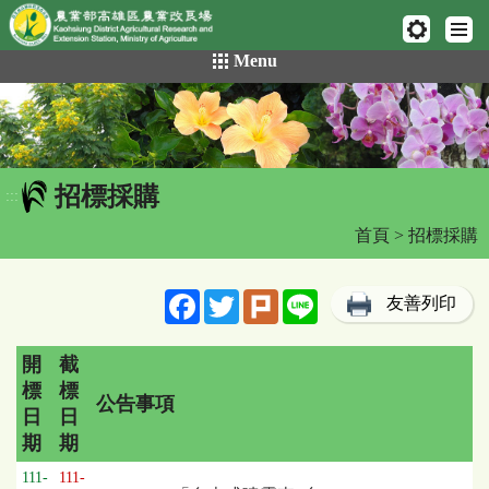
網頁置頂
:::
跳
Menu
到
主
要
內
容
招標採購
區
:::
塊
首頁
> 招標採購
Facebook
Twitter
Plurk
Line
友善列印
開
截
標
標
公告事項
日
日
期
期
招
111-
111-