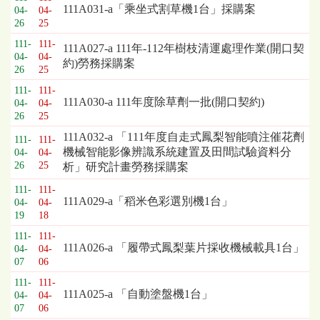
111A031-a「乘坐式割草機1台」採購案
04-
04-
26
25
111-
111-
111A027-a 111年-112年樹枝清運處理作業(開口契
04-
04-
約)勞務採購案
26
25
111-
111-
111A030-a 111年度除草劑一批(開口契約)
04-
04-
26
25
111A032-a 「111年度自走式鳳梨智能噴注催花劑
111-
111-
機械智能影像辨識系統建置及田間試驗資料分
04-
04-
26
25
析」研究計畫勞務採購案
111-
111-
111A029-a「稻米色彩選別機1台」
04-
04-
19
18
111-
111-
111A026-a 「履帶式鳳梨葉片採收機械載具1台」
04-
04-
07
06
111-
111-
111A025-a 「自動塗盤機1台」
04-
04-
07
06