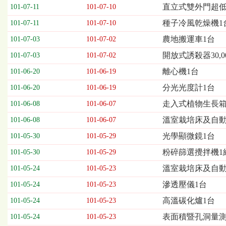
欄
直立式雙外門超低
101-07-11
101-07-10
位
種子冷風乾燥機1
101-07-11
101-07-10
依
序
農地搬運車1台
101-07-03
101-07-02
為：
開放式誘殺器30,0
開
101-07-03
101-07-02
標
離心機1台
101-06-20
101-06-19
日
期、
分光光度計1台
101-06-20
101-06-19
截
走入式植物生長箱
101-06-08
101-06-07
標
日
溫室栽培床及自動
101-06-08
101-06-07
期、
光學顯微鏡1台
101-05-30
101-05-29
公
告
粉碎篩選攪拌機1
101-05-30
101-05-29
事
溫室栽培床及自
101-05-24
101-05-23
項
滲透壓儀1台
101-05-24
101-05-23
高溫碳化爐1台
101-05-24
101-05-23
表面積暨孔洞量測儀
101-05-24
101-05-23