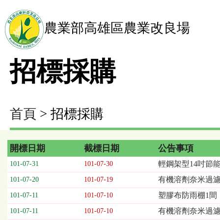
農業部高雄區農業改良場
招標採購
首頁
> 招標採購
開標日期
截標日期
公告事項
招
輕鋼架型14吋節能
101-07-31
101-07-30
標
有機溶劑奈米過濾系
101-07-20
101-07-19
採
購
塑膠布防雨棚1間
101-07-11
101-07-10
列
有機溶劑奈米過濾
101-07-11
101-07-10
表，