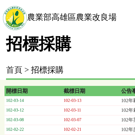
農業部高雄區農業改良場
招標採購
首頁
> 招標採購
開標日期
截標日期
公告
招
102
102-03-14
102-03-13
標
102
102-03-12
102-03-11
採
購
102
102-03-08
102-03-07
列
102
102-02-22
102-02-21
表，