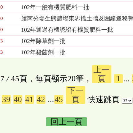
102年一般有機質肥料一批
20
旗南分場生態農場東界擋土牆及圍籬遷移
20
102年通過有機認證有機質肥料一批
20
102年除草劑一批
13
102年殺菌劑一批
13
上一
7
/
45頁，每頁顯示20筆，
頁
1
...
下一
39
40
41
42
...
45
頁
快速跳頁
回上一頁