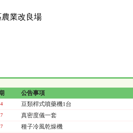
區農業改良場
期
公告事項
豆類桿式噴藥機1台
04
真密度儀一套
27
種子冷風乾燥機
27