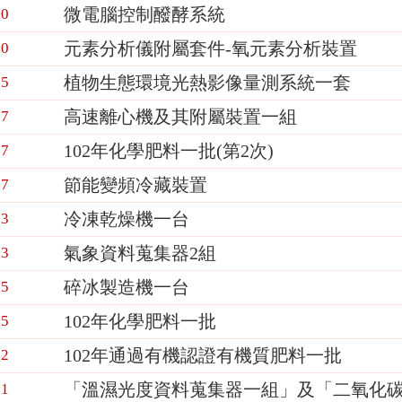
微電腦控制醱酵系統
20
元素分析儀附屬套件-氧元素分析裝置
20
植物生態環境光熱影像量測系統一套
15
高速離心機及其附屬裝置一組
07
102年化學肥料一批(第2次)
07
節能變頻冷藏裝置
07
冷凍乾燥機一台
23
氣象資料蒐集器2組
23
碎冰製造機一台
15
102年化學肥料一批
15
102年通過有機認證有機質肥料一批
02
「溫濕光度資料蒐集器一組」及「二氧化碳
01