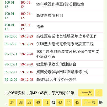
100-01-
100-01-
99年秋裡作毛豆(莢)公開標售
13
12
100-01-
100-01-
高雄區農情月刊
13
12
100-01-
100-01-
禮券
13
12
高雄區農業改良場場區草皮修剪工作
99-12-30
99-12-29
併聯型太陽光電發電系統設置工程
99-12-30
99-12-29
100年度高雄區農業改良場保全業務委
99-12-21
99-12-20
外廠商評選
微量盤吸收光偵測儀1台
99-12-21
99-12-20
旗南分場試驗田區圍籬維修1式
99-12-17
99-12-16
高雄場100年度勞務外包
99-12-09
99-12-08
共896筆資料，第42
/
45頁，每頁顯示20筆，
上一頁
1
...
37
38
39
40
41
42
43
44
45
下一頁
快