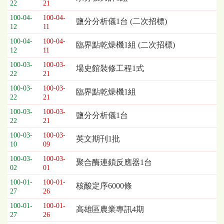
22
21
列
100-04-
100-04-
表，
鹽分分析儀1台 (二次招標)
12
11
欄
位
100-04-
100-04-
臨界點乾燥機1組 (二次招標)
12
11
依
序
100-03-
100-03-
場史館裝修工程1式
為：
22
21
開
100-03-
100-03-
臨界點乾燥機1組
標
22
21
日
100-03-
100-03-
期、
鹽分分析儀1台
22
21
截
標
100-03-
100-03-
英文期刊1批
10
09
日
期、
100-03-
100-03-
聚合酶連鎖反應器1台
公
02
01
告
100-01-
100-01-
核酸定序6000條
事
27
26
項
100-01-
100-01-
高雄區農業專訊4期
27
26