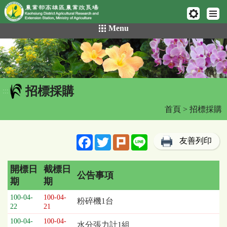
網頁置頂
:::
跳
Menu
到
主
要
內
容
招標採購
區
:::
塊
首頁
> 招標採購
Facebook
Twitter
Plurk
Line
友善列印
開標日
截標日
公告事項
期
期
招
100-04-
100-04-
粉碎機1台
標
22
21
採
100-04-
100-04-
水分張力計1組
購