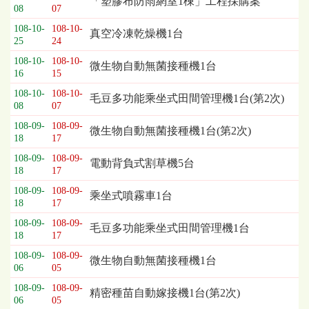
「塑膠布防雨網室1棟」工程採購案
08
07
列
表，
108-10-
108-10-
真空冷凍乾燥機1台
25
24
欄
位
108-10-
108-10-
微生物自動無菌接種機1台
依
16
15
序
108-10-
108-10-
毛豆多功能乘坐式田間管理機1台(第2次)
為：
08
07
開
108-09-
108-09-
標
微生物自動無菌接種機1台(第2次)
18
17
日
期、
108-09-
108-09-
電動背負式割草機5台
18
17
截
標
108-09-
108-09-
乘坐式噴霧車1台
日
18
17
期、
108-09-
108-09-
毛豆多功能乘坐式田間管理機1台
公
18
17
告
108-09-
108-09-
事
微生物自動無菌接種機1台
06
05
項
108-09-
108-09-
精密種苗自動嫁接機1台(第2次)
06
05