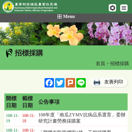
網頁置頂
:::
跳
Menu
到
主
要
內
容
招標採購
區
:::
塊
首頁
> 招標採購
Facebook
Twitter
Plurk
Line
友善列印
開標
截標
公告事項
日期
日期
招
108年度「南瓜ZYMV抗病品系選育」委辦
108-11-
108-11-
標
研究計畫勞務採購案
19
18
採
108-11-
108-11-
購