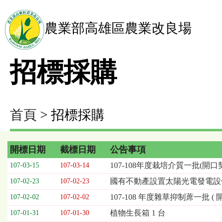
農業部高雄區農業改良場
招標採購
首頁
> 招標採購
開標日期
截標日期
公告事項
招
107-108年度栽培介質一批(開口
107-03-15
107-03-14
標
國有不動產設置太陽光電發電設
107-02-23
107-02-23
採
購
107-108 年度雜草抑制蓆一批 ( 
107-02-02
107-02-02
列
植物生長箱 1 台
107-01-31
107-01-30
表，