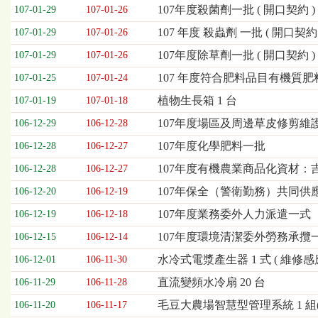
欄
107年度殺菌劑一批 ( 開口契約 )
107-01-29
107-01-26
位
107 年度 殺蟲劑 一批 ( 開口契約 
107-01-29
107-01-26
依
序
107年度除草劑一批 ( 開口契約 )
107-01-29
107-01-26
為：
107 年度符合肥料品目有機質肥
開
107-01-25
107-01-24
標
植物生長箱 1 台
107-01-19
107-01-18
日
期、
107年度場區及周邊草皮修剪維護工
106-12-29
106-12-28
截
107年度化學肥料一批
106-12-28
106-12-27
標
日
107年度有機農業商品化資材：吉山
106-12-28
106-12-27
期、
107年保全（警衛勤務）共同
106-12-20
106-12-19
公
告
107年度業務委外人力派遣一式
106-12-19
106-12-18
事
107年度環境清潔委外勞務承攬
106-12-15
106-12-14
項
水冷式電漿產生器 1 式 ( 維修感
106-12-01
106-11-30
直流變頻水冷扇 20 台
106-11-29
106-11-28
毛豆大農場智慧型管理系統 1 組(第
106-11-20
106-11-17