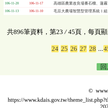
高雄區農業改良場番石榴、蓮霧
106-11-20
106-11-17
毛豆大農場智慧型管理系統 1 組
106-11-13
106-11-10
共896筆資料，第23
/
45頁，每頁顯
24
25
26
27
28
...
4
回
© www.k
https://www.kdais.gov.tw/theme_list.p
202