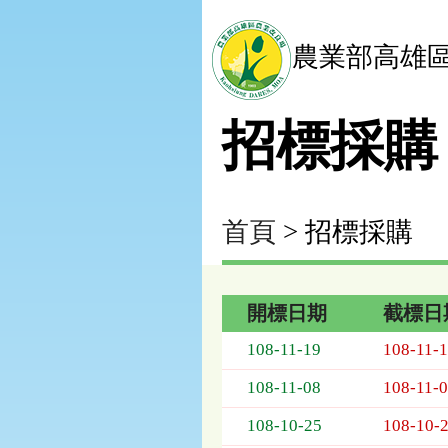
農業部高雄
招標採購
首頁
> 招標採購
開標日期
截標日
招
108-11-19
108-11-
標
採
108-11-08
108-11-
購
列
108-10-25
108-10-
表，