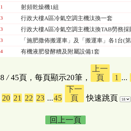
射頻乾燥機1組
01
行政大樓A區冷氣空調主機汰換一套
23
行政大樓A區冷氣空調主機汰換TAB勞務採
23
「施肥撒佈搬運車」及「搬運車」各1台(第
23
有機液肥發酵糟及附屬設備1套
04
上一
8
/
45頁，每頁顯示20筆，
頁
1
...
下一
20
21
22
23
...
45
頁
快速跳頁
回上一頁