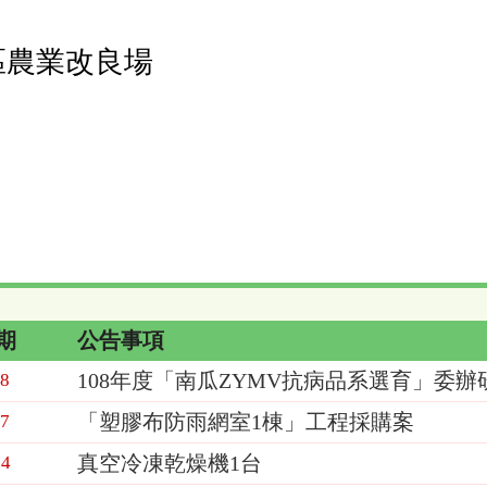
區農業改良場
期
公告事項
108年度「南瓜ZYMV抗病品系選育」委
18
「塑膠布防雨網室1棟」工程採購案
07
真空冷凍乾燥機1台
24