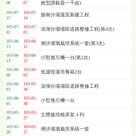
效型誘殺器一千組)
08
07
列
表，
103-07-
103-07-
旗南分場溫室新建工程
15
14
欄
位
103-07-
103-07-
澎湖分場場區道路整修工程(第4次)
依
02
01
序
103-06-
103-06-
潮汐灌溉栽培系統一套(第3次)
為：
13
12
開
103-06-
103-06-
標
小型曳引機一台(第2次)
13
12
日
期、
103-06-
103-06-
低溫恆溫培養箱2台
06
05
截
標
103-06-
103-05-
澎湖分場場區道路整修工程
日
03
30
期、
103-06-
103-05-
小型曳引機一台
公
03
30
告
103-05-
103-05-
事
立體栽培植床架 4 列
28
27
項
103-05-
103-05-
潮汐灌溉栽培系統一套
28
27