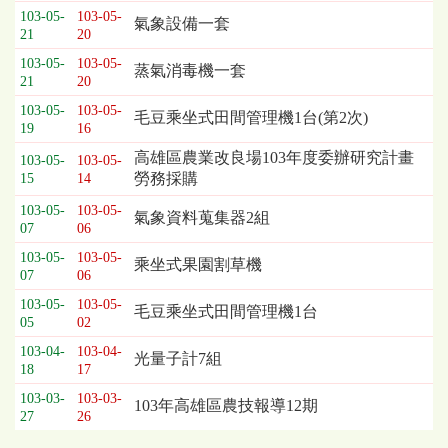
103-05-
103-05-
氣象設備一套
21
20
103-05-
103-05-
蒸氣消毒機一套
21
20
103-05-
103-05-
毛豆乘坐式田間管理機1台(第2次)
19
16
高雄區農業改良場103年度委辦研究計畫
103-05-
103-05-
勞務採購
15
14
103-05-
103-05-
氣象資料蒐集器2組
07
06
103-05-
103-05-
乘坐式果園割草機
07
06
103-05-
103-05-
毛豆乘坐式田間管理機1台
05
02
103-04-
103-04-
光量子計7組
18
17
103-03-
103-03-
103年高雄區農技報導12期
27
26