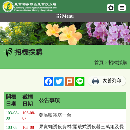
網頁置頂
:::
跳
Menu
到
主
要
內
容
招標採購
區
:::
塊
首頁
> 招標採購
Facebook
Twitter
Plurk
Line
友善列印
開標
截標
公告事項
日期
日期
招
103-08-
103-08-
藥品噴霧塔一台
標
08
07
採
果實蠅誘殺資材(開放式誘殺器三萬組及長
103-08-
103-08-
購