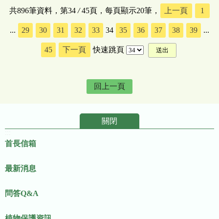
共896筆資料，第34
/
45頁，每頁顯示20筆，
上一頁
1
...
29
30
31
32
33
34
35
36
37
38
39
...
45
下一頁
快速跳頁
回上一頁
關閉
:::
首長信箱
最新消息
問答Q&A
植物保護資訊