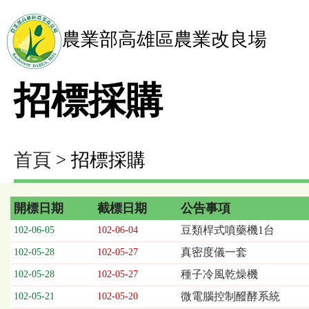
農業部高雄區農業改良場
招標採購
首頁
> 招標採購
開標日期
截標日期
公告事項
招
豆類桿式噴藥機1台
102-06-05
102-06-04
標
真密度儀一套
102-05-28
102-05-27
採
購
種子冷風乾燥機
102-05-28
102-05-27
列
微電腦控制醱酵系統
102-05-21
102-05-20
表，