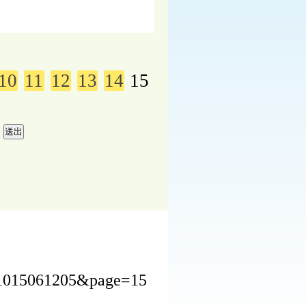
10
11
12
13
14
15
241015061205&page=15