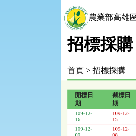
農業部高雄
招標採購
首頁
> 招標採購
開標日
截標日
期
期
招
109-12-
109-12-
標
16
15
採
109-12-
109-12-
購
09
08