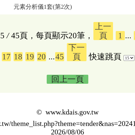
元素分析儀1套(第2次)
上一
5
/
45頁，每頁顯示20筆，
頁
1
...
下一
17
18
19
20
...
45
頁
快速跳頁
回上一頁
© www.kdais.gov.tw
ov.tw/theme_list.php?theme=tender&nas=20
2026/08/06