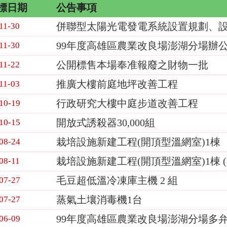
標日期
公告事項
併聯型太陽光電發電系統設置規劃、
11-30
99年度高雄區農業改良場澎湖分場辦
11-30
公開標售本場奉准報廢之財物一批
11-22
推廣大樓前庭地坪改善工程
11-03
行政研究大樓中庭步道改善工程
10-19
開放式誘殺器30,000組
10-15
栽培設施新建工程(開頂型溫網室)1棟
08-24
栽培設施新建工程(開頂型溫網室)1棟 
08-11
毛豆超低溫冷凍庫主機 2 組
07-27
蒸氣土壤消毒機1台
07-27
99年度高雄區農業改良場澎湖分場多弁
06-09