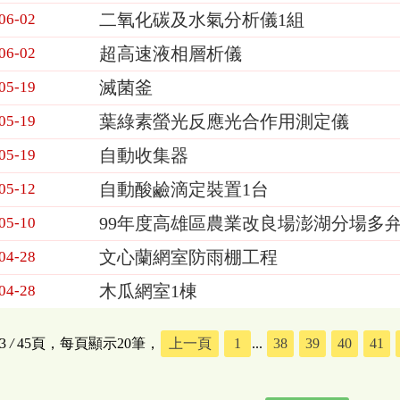
二氧化碳及水氣分析儀1組
06-02
超高速液相層析儀
06-02
滅菌釜
05-19
葉綠素螢光反應光合作用測定儀
05-19
自動收集器
05-19
自動酸鹼滴定裝置1台
05-12
99年度高雄區農業改良場澎湖分場多弁
05-10
文心蘭網室防雨棚工程
04-28
木瓜網室1棟
04-28
3
/
45頁，每頁顯示20筆，
上一頁
1
...
38
39
40
41