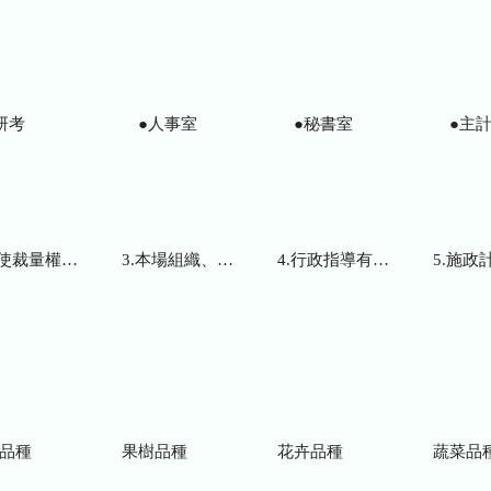
研考
●人事室
●秘書室
●主計
而訂頒之解釋性規定及裁量基準
3.本場組織、職掌及聯絡資訊
4.行政指導有關文書
5.施政計畫、業務
品種
果樹品種
花卉品種
蔬菜品