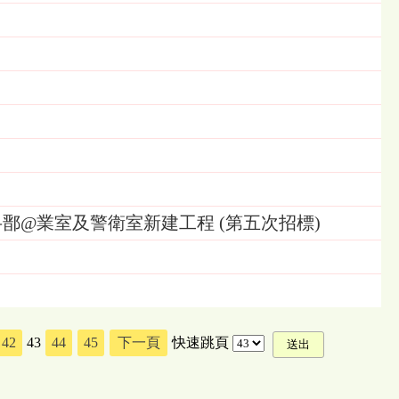
鄑@業室及警衛室新建工程 (第五次招標)
42
43
44
45
下一頁
快速跳頁