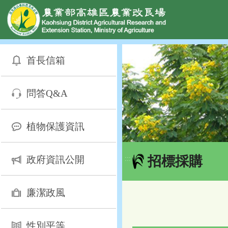
網頁置頂
:::
跳
到
首長信箱
主
要
內
問答Q&A
容
區
塊
植物保護資訊
招標採購
政府資訊公開
:::
廉潔政風
性別平等