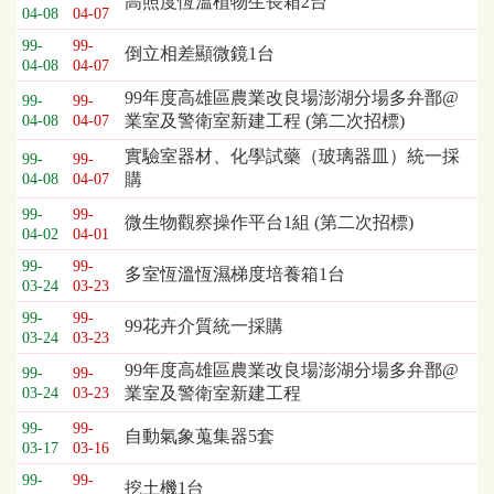
高照度恆溫植物生長箱2台
04-08
04-07
列
表，
99-
99-
倒立相差顯微鏡1台
04-08
04-07
欄
位
99年度高雄區農業改良場澎湖分場多弁鄑@
99-
99-
依
業室及警衛室新建工程 (第二次招標)
04-08
04-07
序
實驗室器材、化學試藥（玻璃器皿）統一採
為：
99-
99-
購
04-08
04-07
開
標
99-
99-
微生物觀察操作平台1組 (第二次招標)
日
04-02
04-01
期、
99-
99-
多室恆溫恆濕梯度培養箱1台
截
03-24
03-23
標
99-
99-
日
99花卉介質統一採購
03-24
03-23
期、
公
99年度高雄區農業改良場澎湖分場多弁鄑@
99-
99-
告
業室及警衛室新建工程
03-24
03-23
事
99-
99-
自動氣象蒐集器5套
項
03-17
03-16
99-
99-
挖土機1台