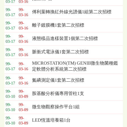
03-17
03-16
99-
99-
傅利葉轉換紅外線光譜儀1組第二次招標
03-17
03-16
99-
99-
離子鍍膜機1套第二次招標
03-17
03-16
99-
99-
液態樣品進樣裝置1個第二次招標
03-17
03-16
99-
99-
脈衝式電泳儀1套第二次招標
03-17
03-16
MICROSTATION(TM) GENIII微生物菌種鑑
99-
99-
定軟體分析系統第二次招標
03-17
03-16
99-
99-
氮磷測定儀1套第二次招標
03-17
03-16
99-
99-
胺基酸分析儀專用管柱1支
03-10
03-09
99-
99-
微生物觀察操作平台1組
03-10
03-09
99-
99-
LED恆溫培養箱1台
03-10
03-09