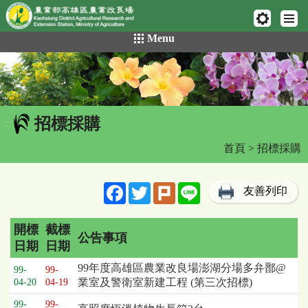
網頁置頂
:::
跳
Menu
到
主
要
內
容
招標採購
區
:::
塊
首頁
> 招標採購
Facebook
Twitter
Plurk
Line
友善列印
開標
截標
公告事項
日期
日期
招
99年度高雄區農業改良場澎湖分場多弁鄑@
99-
99-
標
業室及警衛室新建工程 (第三次招標)
04-20
04-19
採
99-
99-
購