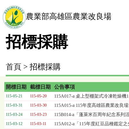
農業部高雄區農業改良場
招標採購
首頁
> 招標採購
開標日期
截標日期
公告事項
招
115A017-a 桌上型棚架式冷凍乾燥
115-05-21
115-05-20
標
115A015-a 115年度高雄區農
115-03-31
115-03-30
採
購
115B014-a「蓬萊米百周年紀念
115-03-24
115-03-23
列
115A012-a「115年度紅豆品種
115-03-12
115-03-11
表，