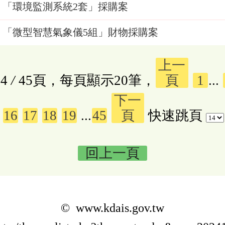
「環境監測系統2套」採購案
「微型智慧氣象儀5組」財物採購案
上一
4
/
45頁，每頁顯示20筆，
頁
1
...
下一
16
17
18
19
...
45
頁
快速跳頁
回上一頁
© www.kdais.gov.tw