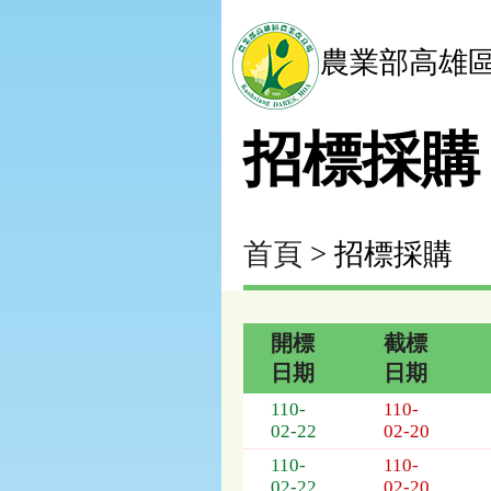
農業部高雄
招標採購
首頁
> 招標採購
開標
截標
日期
日期
招
110-
110-
標
02-22
02-20
採
110-
110-
購
02-22
02-20