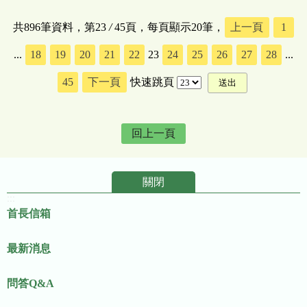
共896筆資料，第23
/
45頁，每頁顯示20筆，
上一頁
1
...
18
19
20
21
22
23
24
25
26
27
28
...
45
下一頁
快速跳頁
回上一頁
關閉
:::
首長信箱
最新消息
問答Q&A