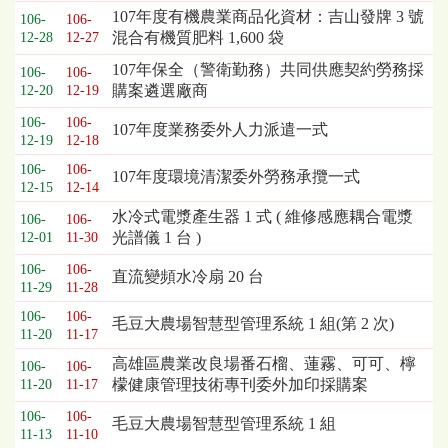
107年度有機農業商品化資材：吉山發牌 3 號
106-
106-
混合有機質肥料 1,600 袋
12-28
12-27
107年保全（警衛勤務）共同供應契約勞務採
106-
106-
購案遴選廠商
12-20
12-19
106-
106-
107年度業務委外人力派遣一式
12-19
12-18
106-
106-
107年度環境清潔委外勞務承攬一式
12-15
12-14
水冷式電漿產生器 1 式 ( 維修感應耦合電漿
106-
106-
光譜儀 1 台 )
12-01
11-30
106-
106-
直流變頻水冷扇 20 台
11-29
11-28
106-
106-
毛豆大農場智慧型管理系統 1 組(第 2 次)
11-20
11-17
高雄區農業改良場番石榴、蓮霧、可可、檸
106-
106-
檬健康管理技術專刊委外加印採購案
11-20
11-17
106-
106-
毛豆大農場智慧型管理系統 1 組
11-13
11-10