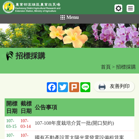
網頁置頂
:::
跳
Menu
到
主
要
內
容
招標採購
區
:::
塊
首頁
> 招標採購
Facebook
Twitter
Plurk
Line
友善列印
開標
截標
公告事項
日期
日期
招
107-
107-
107-108年度栽培介質一批(開口契約)
標
03-15
03-14
採
107-
107-
國有不動產設置太陽光電發電設備租賃案
購