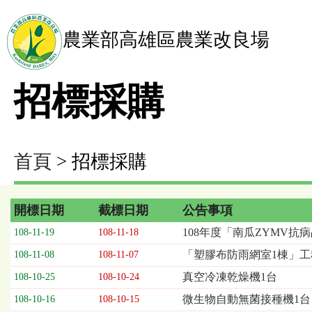
農業部高雄區農業改良場
招標採購
首頁
> 招標採購
開標日期
截標日期
公告事項
招
108年度「南瓜ZYMV
108-11-19
108-11-18
標
「塑膠布防雨網室1棟」工
108-11-08
108-11-07
採
購
真空冷凍乾燥機1台
108-10-25
108-10-24
列
微生物自動無菌接種機1台
108-10-16
108-10-15
表，