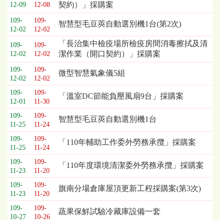
契約）」採購案
12-09
12-08
列
表，
109-
109-
智慧型毛豆莢自動選別機1台(第2次)
12-02
12-02
欄
位
「長治集中檢疫場所檢疫房間消毒擦拭及清
109-
109-
依
潔作業（開口契約）」採購案
12-02
12-02
序
109-
109-
為：
微型智慧氣象儀5組
12-02
12-02
開
標
109-
109-
「溫室DC節能負壓風扇9台」採購案
12-01
11-30
日
期、
109-
109-
智慧型毛豆莢自動選別機1台
截
11-25
11-24
標
109-
109-
「110年輔助工作委外勞務承攬」採購案
日
11-25
11-24
期、
109-
109-
公
「110年度環境清潔委外勞務承攬」採購案
11-23
11-20
告
事
109-
109-
旗南分場倉庫屋頂更新工程採購案(第3次)
11-23
11-20
項
109-
109-
蔬果保鮮試驗冷藏庫設備一套
10-27
10-26