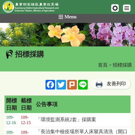
網頁置頂
:::
跳
Menu
到
主
要
內
容
招標採購
區
:::
塊
首頁
> 招標採購
Facebook
Twitter
Plurk
Line
友善列印
開標
截標
公告事項
日期
日期
招
109-
109-
「環境監測系統2套」採購案
標
12-16
12-15
採
「長治集中檢疫場所單人床寢具清洗（開口
109-
109-
購