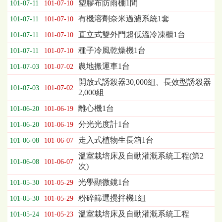
塑膠布防雨棚1間
101-07-11
101-07-10
列
有機溶劑奈米過濾系統1套
101-07-11
101-07-10
表，
欄
直立式雙外門超低溫冷凍櫃1台
101-07-11
101-07-10
位
種子冷風乾燥機1台
依
101-07-11
101-07-10
序
農地搬運車1台
101-07-03
101-07-02
為：
開放式誘殺器30,000組、長效型誘殺器
開
101-07-03
101-07-02
2,000組
標
日
離心機1台
101-06-20
101-06-19
期、
截
分光光度計1台
101-06-20
101-06-19
標
走入式植物生長箱1台
101-06-08
101-06-07
日
期、
溫室栽培床及自動灌溉系統工程(第2
101-06-08
101-06-07
公
次)
告
光學顯微鏡1台
101-05-30
101-05-29
事
項
粉碎篩選攪拌機1組
101-05-30
101-05-29
溫室栽培床及自動灌溉系統工程
101-05-24
101-05-23