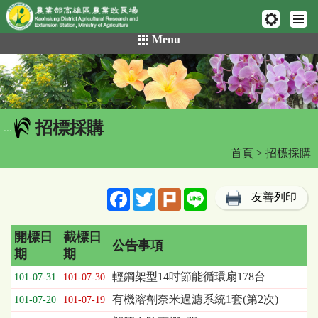
網頁置頂
:::
跳
Menu
到
主
要
內
容
招標採購
區
:::
塊
首頁
> 招標採購
Facebook
Twitter
Plurk
Line
友善列印
開標日
截標日
公告事項
期
期
招
輕鋼架型14吋節能循環扇178台
101-07-31
101-07-30
標
有機溶劑奈米過濾系統1套(第2次)
101-07-20
101-07-19
採
購