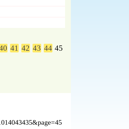
40
41
42
43
44
45
241014043435&page=45