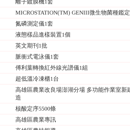
離子鍍膜機1套
MICROSTATION(TM) GENIII微生物菌
氮磷測定儀1套
液態樣品進樣裝置1個
英文期刊1批
脈衝式電泳儀1套
傅利葉轉換紅外線光譜儀1組
超低溫冷凍櫃1台
高雄區農業改良場澎湖分場 多功能作業室新
造
核酸定序5500條
高雄區農業專訊