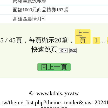
高雄區農技報導
面額1000元商品禮券187張
高雄區農情月刊
上一
5
/
45頁，每頁顯示20筆，
頁
1
...
快速跳頁
回上一頁
© www.kdais.gov.tw
ov.tw/theme_list.php?theme=tender&nas=20