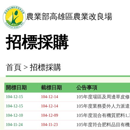
農業部高雄區農業改良場
招標採購
首頁
> 招標採購
開標日期
截標日期
公告事項
招
105年度場區及周邊草皮
104-12-15
104-12-14
標
105年度業務委外人力派遣
104-12-15
104-12-14
採
購
105年度混合有機質肥料1,
104-12-10
104-12-09
列
105年度符合肥料品目有
104-11-24
104-11-23
表，