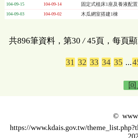
固定式植床1座及養液配置系
104-09-15
104-09-14
木瓜網室搭建1棟
104-09-03
104-09-02
共896筆資料，第30
/
45頁，每頁顯
31
32
33
34
35
...
4
回
© www.k
https://www.kdais.gov.tw/theme_list.p
202