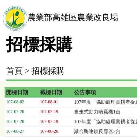
農業部高雄區農業改良場
招標採購
首頁
> 招標採購
開標日期
截標日期
公告事項
招
107年度「協助處理實耕者從
107-08-02
107-08-01
標
自走式動力噴霧機1台
107-07-20
107-07-19
採
購
107年度「協助處理實耕者
107-07-20
107-07-19
列
聚合酶連鎖反應器2台
107-06-27
107-06-26
表，