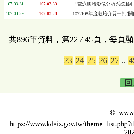
「電泳膠體影像分析系統1組
107-03-31
107-03-30
107-108年度栽培介質一批(開
107-03-29
107-03-28
共896筆資料，第22
/
45頁，每頁顯
23
24
25
26
27
...
4
回
© www.k
https://www.kdais.gov.tw/theme_list.p
202