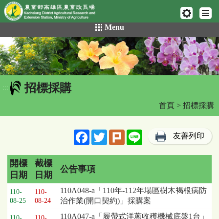
網頁置頂
:::
跳
Menu
到
主
要
內
容
招標採購
區
:::
塊
首頁
> 招標採購
Facebook
Twitter
Plurk
Line
友善列印
開標
截標
公告事項
日期
日期
招
110A048-a「110年-112年場區樹木褐根病防
110-
110-
標
治作業(開口契約)」採購案
08-25
08-24
採
110A047-a「履帶式洋蔥收穫機械底盤1台」
購
110-
110-