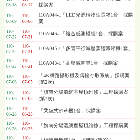
採購案
08-18
08-17
列
表，
110A044-a「LED光源植物生長箱1台」採購
110-
110-
欄
案
08-09
08-06
位
110-
110-
依
110A046-a「複合感測模組1套」採購案
07-22
07-21
序
為：
110-
110-
110A045-a「多管平行減壓蒸餾濃縮機1套」
開
07-22
07-21
標
110-
110-
110A043-a「高壓滅菌釜1台」採購案
日
07-22
07-21
期、
「4K網路攝影機及傳輸存取系統」採購案
110-
110-
截
(第2次)
07-06
07-05
標
日
「旗南分場溫網室屋頂維修」工程採購案
110-
110-
期、
(第2次)
07-06
07-05
公
110-
110-
「乘坐式割草機1台」採購案
告
06-28
06-25
事
110-
110-
項
「旗南分場溫網室屋頂維修」工程採購案
06-28
06-25
110-
110-