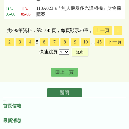
113A023-a「無人機及多光譜相機」財物採
113-
113-
購案
05-06
05-03
共896筆資料，第5
/
45頁，每頁顯示20筆，
上一頁
1
2
3
4
5
6
7
8
9
10
...
45
下一頁
快速跳頁
回上一頁
關閉
:::
首長信箱
最新消息