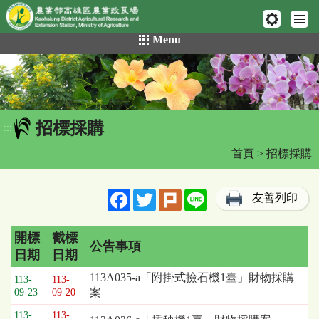
網頁置頂
:::
跳
Menu
到
主
要
內
容
招標採購
區
:::
塊
首頁
> 招標採購
Facebook
Twitter
Plurk
Line
友善列印
開標
截標
公告事項
日期
日期
招
113A035-a「附掛式撿石機1臺」財物採購
113-
113-
標
案
09-23
09-20
採
113-
113-
購