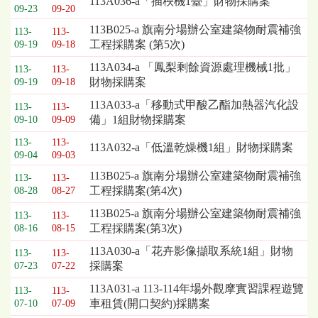
113A036-a「插秧機1臺」財物採購案
09-23
09-20
列
表，
113B025-a 旗南分場辦公室建築物耐震補強
113-
113-
欄
工程採購案 (第5次)
09-19
09-18
位
113A034-a 「鳳梨剩餘資源處理機械1批」
113-
113-
依
財物採購案
09-19
09-18
序
為：
113A033-a「移動式甲酸乙酯加熱器汽化設
113-
113-
開
備」1組財物採購案
09-10
09-09
標
113-
113-
113A032-a「低溫乾燥機1組」財物採購案
日
09-04
09-03
期、
113B025-a 旗南分場辦公室建築物耐震補強
截
113-
113-
工程採購案(第4次)
08-28
08-27
標
日
113B025-a 旗南分場辦公室建築物耐震補強
113-
113-
期、
工程採購案(第3次)
08-16
08-15
公
113A030-a「花卉影像擷取系統1組」財物
告
113-
113-
採購案
07-23
07-22
事
項
113A031-a 113-114年場外觀摩實習課程遊覽
113-
113-
車租賃(開口契約)採購案
07-10
07-09