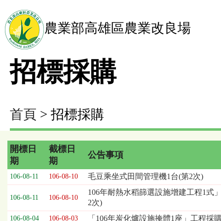
農業部高雄區農業改良場
招標採購
首頁
> 招標採購
開標日
截標日
公告事項
期
期
招
毛豆乘坐式田間管理機1台(第2次)
106-08-11
106-08-10
標
106年耐熱水稻篩選設施增建工程1式」
採
106-08-11
106-08-10
2次)
購
列
「106年炭化爐設施掩體1座」工程採
106-08-04
106-08-03