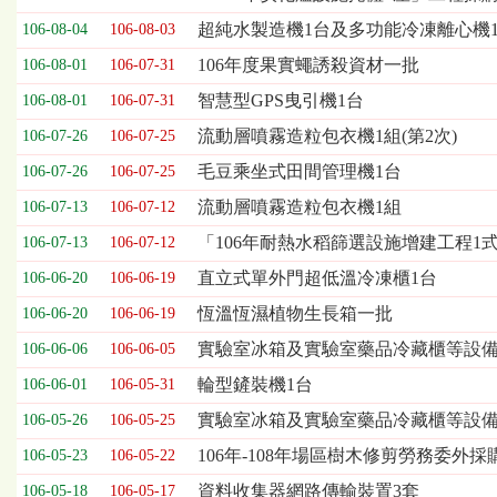
表，
超純水製造機1台及多功能冷凍離心機
106-08-04
106-08-03
欄
位
106年度果實蠅誘殺資材一批
106-08-01
106-07-31
依
智慧型GPS曳引機1台
106-08-01
106-07-31
序
為：
流動層噴霧造粒包衣機1組(第2次)
106-07-26
106-07-25
開
毛豆乘坐式田間管理機1台
標
106-07-26
106-07-25
日
流動層噴霧造粒包衣機1組
106-07-13
106-07-12
期、
截
「106年耐熱水稻篩選設施增建工程1
106-07-13
106-07-12
標
直立式單外門超低溫冷凍櫃1台
106-06-20
106-06-19
日
期、
恆溫恆濕植物生長箱一批
106-06-20
106-06-19
公
實驗室冰箱及實驗室藥品冷藏櫃等設備一
106-06-06
106-06-05
告
事
輪型鏟裝機1台
106-06-01
106-05-31
項
實驗室冰箱及實驗室藥品冷藏櫃等設
106-05-26
106-05-25
106年-108年場區樹木修剪勞務委外採
106-05-23
106-05-22
資料收集器網路傳輸裝置3套
106-05-18
106-05-17