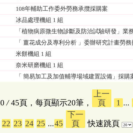
108年輔助工作委外勞務承攬採購案
0
冰品處理機組 1 組
「植物病原微生物診斷及防治試驗研發」業
「 薑花成分及專利分析 」委辦研究計畫勞務
米餅機組 1 組
奈米研磨機組 1 組
「 簡易加工及加值輔導場域建置設備」採購案(第
上一
0
/
45頁，每頁顯示20筆，
頁
1
...
下一
22
23
24
25
...
45
頁
快速跳頁