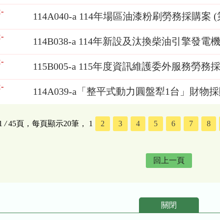
-
114A040-a 114年場區油漆粉刷勞務採購案 (
-
114B038-a 114年新設及汰換柴油引擎發
-
115B005-a 115年度資訊維護委外服務勞務
-
114A039-a「整平式動力圓盤犁1台」財物
1
/
45頁，每頁顯示20筆，
1
2
3
4
5
6
7
8
回上一頁
關閉