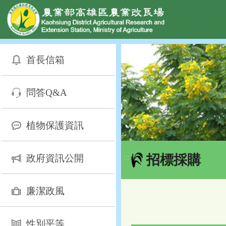
網頁置頂
:::
跳
到
首長信箱
主
要
內
問答Q&A
容
區
塊
植物保護資訊
招標採購
政府資訊公開
:::
廉潔政風
性別平等