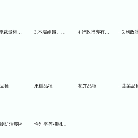
而訂頒之解釋性規定及裁量基準
3.本場組織、職掌及聯絡資訊
4.行政指導有關文書
5.施政計畫、業務
品種
果樹品種
花卉品種
蔬菜品
擾防治專區
性別平等相關網站