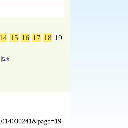
14
15
16
17
18
19
241014030241&page=19