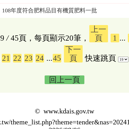
108年度符合肥料品目有機質肥料一批
上一
9
/
45頁，每頁顯示20筆，
頁
1
...
下一
21
22
23
24
...
45
頁
快速跳頁
回上一頁
© www.kdais.gov.tw
ov.tw/theme_list.php?theme=tender&nas=20