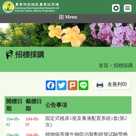
網頁置頂
:::
跳
Menu
到
主
要
內
容
招標採購
區
:::
塊
首頁
> 招標採購
Facebook
Twitter
Plurk
Line
友善列印
開標日
截標日
公告事項
期
期
招
固定式植床1座及養液配置系統1套(第2
104-09-
104-09-
標
次)
02
01
採
植物病害微生物防治製劑研發試驗勞務
購
104-08-
104-08-