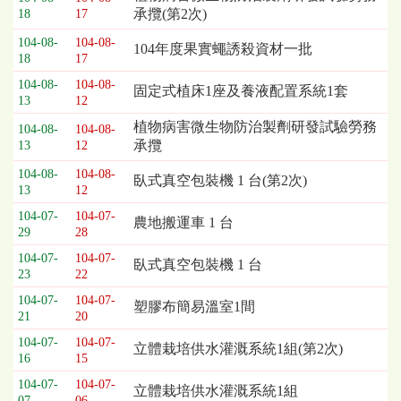
承攬(第2次)
18
17
列
表，
104-08-
104-08-
104年度果實蠅誘殺資材一批
欄
18
17
位
104-08-
104-08-
固定式植床1座及養液配置系統1套
依
13
12
序
植物病害微生物防治製劑研發試驗勞務
為：
104-08-
104-08-
承攬
13
12
開
標
104-08-
104-08-
臥式真空包裝機 1 台(第2次)
日
13
12
期、
104-07-
104-07-
農地搬運車 1 台
截
29
28
標
104-07-
104-07-
日
臥式真空包裝機 1 台
23
22
期、
公
104-07-
104-07-
塑膠布簡易溫室1間
21
20
告
事
104-07-
104-07-
立體栽培供水灌溉系統1組(第2次)
項
16
15
104-07-
104-07-
立體栽培供水灌溉系統1組
07
06