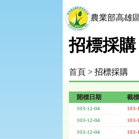
農業部高雄
招標採購
首頁
> 招標採購
開標日期
截
招
103-12-04
103-
標
採
103-12-04
103-
購
列
103-12-04
103-
表，