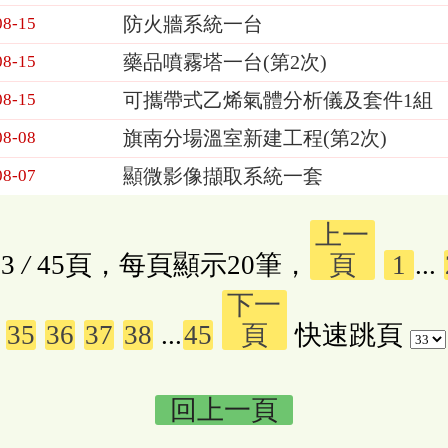
防火牆系統一台
08-15
藥品噴霧塔一台(第2次)
08-15
可攜帶式乙烯氣體分析儀及套件1組
08-15
旗南分場溫室新建工程(第2次)
08-08
顯微影像擷取系統一套
08-07
上一
3
/
45頁，每頁顯示20筆，
頁
1
...
下一
35
36
37
38
...
45
頁
快速跳頁
回上一頁