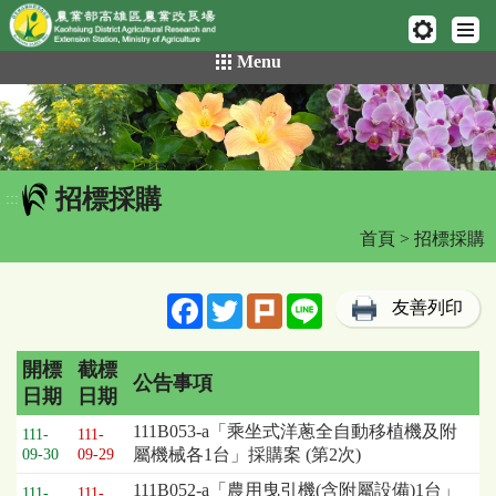
網頁置頂
:::
跳
Menu
到
主
要
內
容
招標採購
區
:::
塊
首頁
> 招標採購
Facebook
Twitter
Plurk
Line
友善列印
開標
截標
公告事項
日期
日期
招
111B053-a「乘坐式洋蔥全自動移植機及附
111-
111-
標
屬機械各1台」採購案 (第2次)
09-30
09-29
採
111B052-a「農用曳引機(含附屬設備)1台」
購
111-
111-