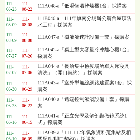
111-
111-
111A048-a「低濕恆溫乾燥機1台」採購案
08-23
08-22
111B046-a「111年旗南分場辦公廳舍屋頂防
111-
111-
水工程」採購案
08-09
08-08
111-
111-
111A047-a「樹液流速計設備一套」採購案
08-09
08-08
111A045-a「桌上型大容量冷凍離心機1台」
111-
111-
採購案
07-27
07-26
111A044-a「長治集中檢疫場所單人床寢具
111-
111-
清洗」（開口契約）」採購案
07-07
07-06
111A043-a「室外型無線網路建置案1套」採
111-
111-
購案
06-30
06-29
111A040-a「遠端控制灌溉設備 1 套」採購
111-
111-
案
06-23
06-22
111A041-a「正立光學及解剖顯微鏡系統1
111-
111-
式」採購案
06-16
06-15
111A039-a「111-112年氣象資料蒐集站及相
111-
111-
關配件(開口契約)」採購案
06-10
06-09