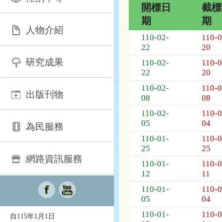
開標日
截標
期
期
人物介紹
招
110-02-
110-0
標
22
20
採
研究成果
110-02-
110-0
購
22
20
列
表，
110-02-
110-0
出版刊物
欄
08
08
位
110-02-
110-0
依
05
04
為民服務
序
110-01-
110-0
為：
25
25
開
網路資訊服務
標
110-01-
110-0
日
12
11
期、
110-01-
110-0
截
05
04
標
日
110-01-
110-0
自115年1月1日
期、