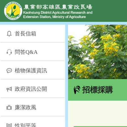
網頁置頂
:::
跳
到
首長信箱
主
要
內
問答Q&A
容
區
塊
植物保護資訊
招標採購
政府資訊公開
:::
廉潔政風
性別平等