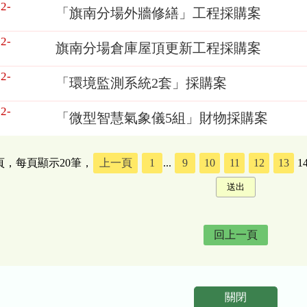
2-
「旗南分場外牆修繕」工程採購案
2-
旗南分場倉庫屋頂更新工程採購案
2-
「環境監測系統2套」採購案
2-
「微型智慧氣象儀5組」財物採購案
5頁，每頁顯示20筆，
上一頁
1
...
9
10
11
12
13
1
回上一頁
關閉