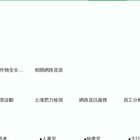
物安全用藥資訊
相關網路資源
害診斷
土壤肥力檢測
網路資訊服務
員工分
研考
●人事室
●秘書室
●主計