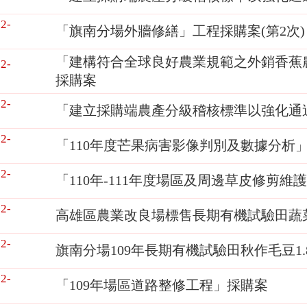
2-
「旗南分場外牆修繕」工程採購案(第2次)
「建構符合全球良好農業規範之外銷香蕉
2-
採購案
2-
「建立採購端農產分級稽核標準以強化通
2-
「110年度芒果病害影像判別及數據分析
2-
「110年-111年度場區及周邊草皮修剪維
2-
高雄區農業改良場標售長期有機試驗田蔬
2-
旗南分場109年長期有機試驗田秋作毛豆1
2-
「109年場區道路整修工程」採購案