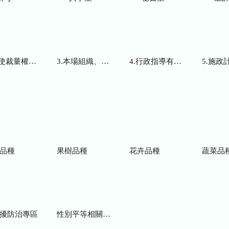
而訂頒之解釋性規定及裁量基準
3.本場組織、職掌及聯絡資訊
4.行政指導有關文書
5.施政計畫、業務
品種
果樹品種
花卉品種
蔬菜品
擾防治專區
性別平等相關網站