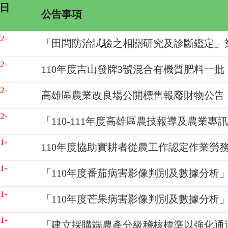
日
公告事項
2-
「田間防治試驗之相關研究及診斷鑑定」
2-
110年度吉山發牌3號混合有機質肥料一批
2-
高雄區農業改良場公開標售報廢財物公告
2-
「110-111年度高雄區農技報導及農業
1-
110年度協助實耕者從農工作認定作業勞
1-
「110年度番茄病害影像判別及數據分析
1-
「110年度芒果病害影像判別及數據分析」
1-
「建立採購端農產分級稽核標準以強化通過