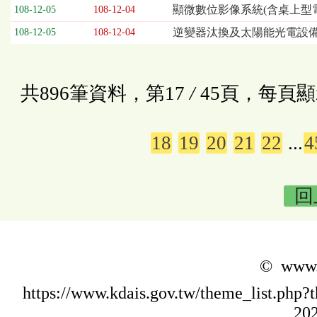
顯微數位影像系統(含桌上型電
108-12-05
108-12-04
逆變器汰換及太陽能光電設
108-12-05
108-12-04
共896筆資料，第17
/
45頁，每頁顯
18
19
20
21
22
...
4
回
© www.k
https://www.kdais.gov.tw/theme_list.p
202