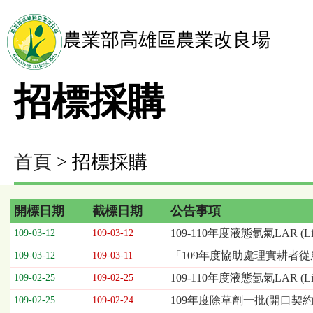
農業部高雄區農業改良場
招標採購
首頁
> 招標採購
開標日期
截標日期
公告事項
招
109-110年度液態氬氣LAR (Liq
109-03-12
109-03-12
標
「109年度協助處理實耕者
109-03-12
109-03-11
採
購
109-110年度液態氬氣LAR (Liqu
109-02-25
109-02-25
列
109年度除草劑一批(開口契約
109-02-25
109-02-24
表，