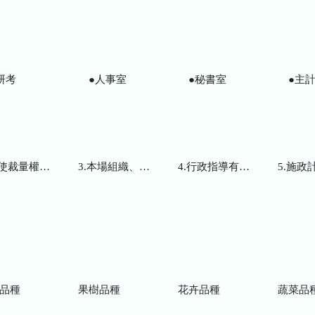
研考
●人事室
●秘書室
●主計
而訂頒之解釋性規定及裁量基準
3.本場組織、職掌及聯絡資訊
4.行政指導有關文書
5.施政計畫、業務
品種
果樹品種
花卉品種
蔬菜品