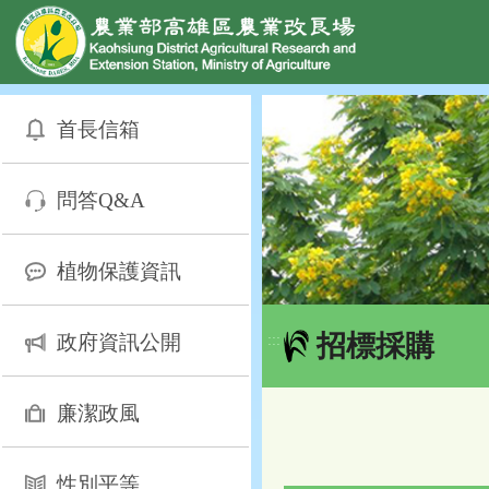
網頁置頂
:::
跳
到
首長信箱
主
要
內
問答Q&A
容
區
塊
植物保護資訊
招標採購
政府資訊公開
:::
廉潔政風
性別平等