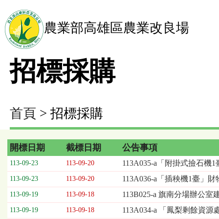
農業部高雄區農業改良場
招標採購
首頁
> 招標採購
開標日期
截標日期
公告事項
招
113A035-a「附掛式撿石
113-09-23
113-09-20
標
113A036-a「插秧機1臺」
113-09-23
113-09-20
採
購
113B025-a 旗南分場辦公
113-09-19
113-09-18
列
113A034-a 「鳳梨剩餘
113-09-19
113-09-18
表，