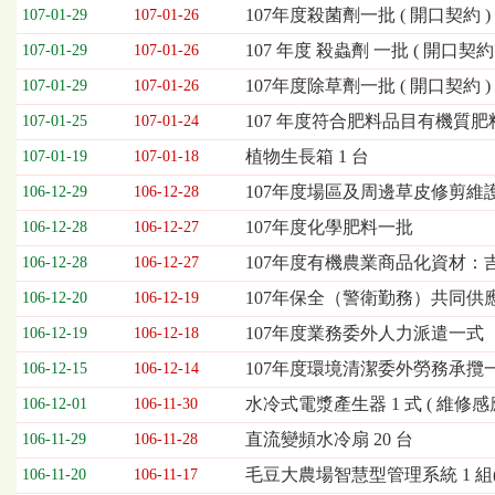
欄
107年度殺菌劑一批 ( 開口契約 )
107-01-29
107-01-26
位
107 年度 殺蟲劑 一批 ( 開口契約 
107-01-29
107-01-26
依
序
107年度除草劑一批 ( 開口契約 )
107-01-29
107-01-26
為：
107 年度符合肥料品目有機質肥
開
107-01-25
107-01-24
標
植物生長箱 1 台
107-01-19
107-01-18
日
期、
107年度場區及周邊草皮修剪維護工
106-12-29
106-12-28
截
107年度化學肥料一批
106-12-28
106-12-27
標
日
107年度有機農業商品化資材：吉山
106-12-28
106-12-27
期、
107年保全（警衛勤務）共同
106-12-20
106-12-19
公
告
107年度業務委外人力派遣一式
106-12-19
106-12-18
事
107年度環境清潔委外勞務承攬
106-12-15
106-12-14
項
水冷式電漿產生器 1 式 ( 維修感
106-12-01
106-11-30
直流變頻水冷扇 20 台
106-11-29
106-11-28
毛豆大農場智慧型管理系統 1 組(第
106-11-20
106-11-17