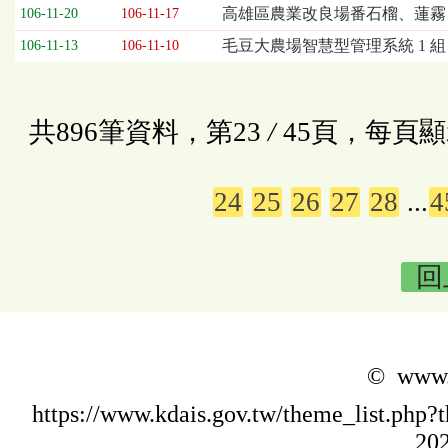
高雄區農業改良場番石榴、蓮霧
106-11-20
106-11-17
毛豆大農場智慧型管理系統 1 組
106-11-13
106-11-10
共896筆資料，第23
/
45頁，每頁顯
24
25
26
27
28
...
4
回
© www.k
https://www.kdais.gov.tw/theme_list.p
202