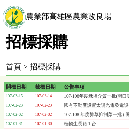
農業部高雄區農業改良場
招標採購
首頁
> 招標採購
開標日期
截標日期
公告事項
招
107-108年度栽培介質一批(開口
107-03-15
107-03-14
標
國有不動產設置太陽光電發電設
107-02-23
107-02-23
採
購
107-108 年度雜草抑制蓆一批 ( 
107-02-02
107-02-02
列
植物生長箱 1 台
107-01-31
107-01-30
表，